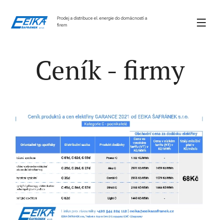
Prodej a distribuce el. energie do domácností a
firem
Ceník - firmy